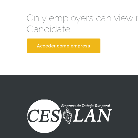
Only employers can view
Candidate.
Acceder como empresa