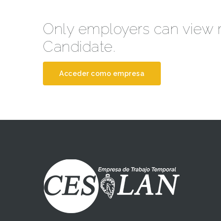
Only employers can view
Candidate.
Acceder como empresa