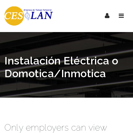
Nave
Instalación Eléctrica o
Domotica/Inmotica
Only employers can view