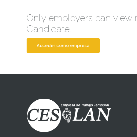
Only employers can view
Candidate.
Acceder como empresa