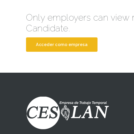
Only employers can view
Candidate.
Acceder como empresa