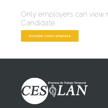
Only employers can view
Candidate.
Acceder como empresa